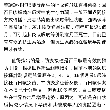
聲講話和打噴嚏等產生的呼吸道飛沬直接傳播；因
百日咳桿菌在環境中的生存力弱，一般不通過間接
方式傳播；患者感染後出現痙攣性咳嗽、雞鳴樣哮
吼聲及咳吐，若未接受適當治療，病程可長達3個
月，可引起肺炎或腦病等併發症乃至死亡。目前已
有有效的抗生素治療，但抗生素必須在發病早期使
用才有效。
值得指出的是，防疫接種是百日咳最有效的預
防手段。根據世界衛生組織指引，目前本澳的防疫
接種計劃規定兒童應在2、4、6、18個月及5歲時
接種百日咳疫苗。在防疫接種普及後，百日咳個案
在本澳已十分罕見。但近10多年來，百日咳發病
率在世界各地呈增長趨勢，原因之一可能是在自然
感染減少情況下孕婦和其他成年人的抗體逐漸下