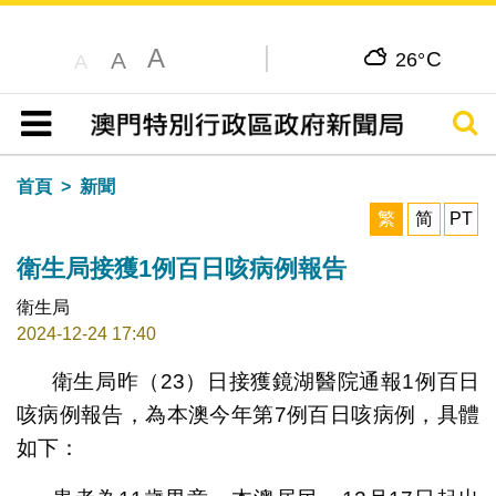
A
C
A
26°
A
搜尋
目錄
首頁
新聞
繁
简
PT
衛生局接獲1例百日咳病例報告
衛生局
2024-12-24 17:40
衛生局昨（23）日接獲鏡湖醫院通報1例百日
咳病例報告，為本澳今年第7例百日咳病例，具體
如下：