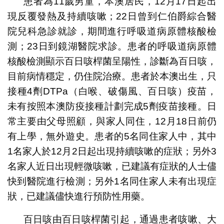
患者為11歲男童，本澳居民，12月17日起出
現反覆發熱及持續咳嗽；22日曾到仁伯爵綜合醫
院兒科急診就診，期間進行呼吸道病原體核酸檢
測；23日到鏡湖醫院求診。患者的呼吸道病原體
核酸檢測顯示百日咳桿菌呈陽性，診斷為百日咳，
目前病情穩定，仍住院治療。患者於本澳出生，只
接種4劑DTPa（白喉、破傷風、百日咳）疫苗，
未有按照本澳防疫接種計劃完成5劑疫苗接種。日
常主要由父母照顧，與家人同住，12月18日前仍
有上學，無外遊史。患者的5名同住家人中，其中
1名家人於12月2日起出現持續咳嗽的症狀；另外3
名家人近日出現輕微咳嗽，已建議有症狀的人士儘
快到醫院進行檢測；另外1名同住家人未有出現症
狀，已建議儘快進行預防性用藥。
百日咳由百日咳桿菌引起，通過患者咳嗽、大