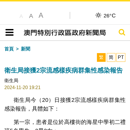
A
C
A
26°
A
搜尋
目錄
首頁
新聞
繁
简
PT
衛生局接獲2宗流感樣疾病群集性感染報告
衛生局
2024-11-20 19:21
衛生局今（20）日接獲2宗流感樣疾病群集性
感染報告，具體如下：
第一宗，患者是位於高樓街的海星中學初二禮