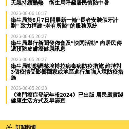
天氣持續酷熱 衛生局呼籲居民慎防中暑
2026-08-06 10:17
衛生局於8月7日開展新一輪“長者安裝假牙計
劃” 致力構建“老有所醫”的服務系統
2026-08-05 20:27
衛生局舉行新聞發佈會及“快閃活動” 向居民傳
遞預防皮膚癌健康訊息
2026-08-05 20:27
衛生局動態調整埃博拉病毒病防疫措施 維持對
3個疫情受影響國家或地區進行加強入境防疫措
施
2026-08-05 20:23
《澳門癌症登記年報2024》已出版 居民應實踐
健康生活方式及早篩查
訂閱頻道