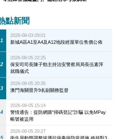
熱點新聞
2026-08-03 09:01
1
新城A區A1至A4及A12地段經屋單位售價公佈
2026-08-05 22:25
2
保安司司長陳子勁主持治安警察局局長伍素萍
就職儀式
2026-08-05 20:35
3
澳門海關晉升9名副關務監督
2026-08-05 15:14
4
警情通告：提防網購“掃碼登記”詐騙 以免MPay
帳號被盜用
2026-08-05 20:27
5
衛生局動態調整埃博拉病毒病防疫措施 維持對3