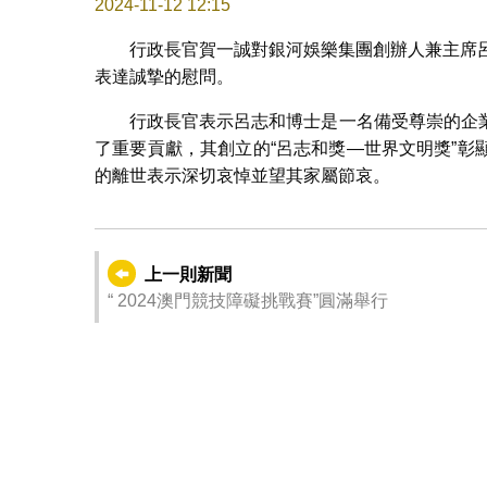
2024-11-12 12:15
行政長官賀一誠對銀河娛樂集團創辦人兼主席
表達誠摯的慰問。
行政長官表示呂志和博士是一名備受尊崇的企
了重要貢獻，其創立的“呂志和獎—世界文明獎”
的離世表示深切哀悼並望其家屬節哀。
上一則新聞
“ 2024澳門競技障礙挑戰賽”圓滿舉行