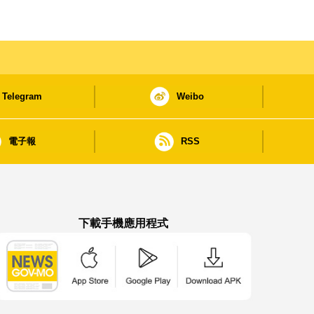
Telegram
Weibo
電子報
RSS
下載手機應用程式
澳門政府新聞 APP - App Store 下載
澳門政府新聞 APP - Google Pla
澳門政府新聞 APP -