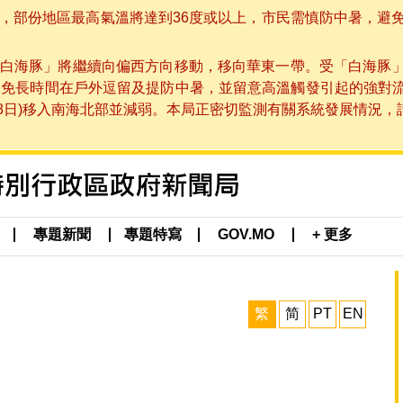
部份地區最高氣溫將達到36度或以上，市民需慎防中暑，避免在烈
白海豚」將繼續向偏西方向移動，移向華東一帶。受「白海豚
避免長時間在戶外逗留及提防中暑，並留意高溫觸發引起的強對
8日)移入南海北部並減弱。本局正密切監測有關系統發展情況，請市
專題新聞
專題特寫
GOV.MO
+ 更多
繁
简
PT
EN