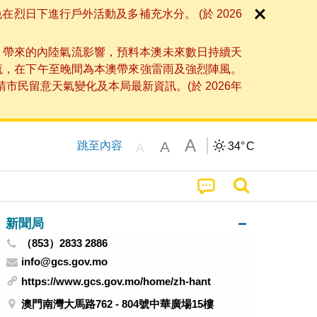
日下進行戶外活動及多補充水分。 (於 2026
」帶來的內陸氣流影響，預料本澳未來數日持續天
流，在下午至晚間為本澳帶來強雷雨及強烈陣風。
民留意天氣變化及本局最新資訊。(於 2026年
A
A
跳至內容
34°
C
A
新聞局
（853）2833 2886
info@gcs.gov.mo
https://www.gcs.gov.mo/home/zh-hant
澳門南灣大馬路762 - 804號中華廣場15樓