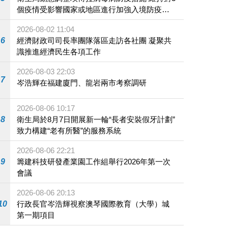
個疫情受影響國家或地區進行加強入境防疫措
施
2026-08-02 11:04
6
經濟財政司司長率團隊落區走訪各社團 凝聚共
識推進經濟民生各項工作
2026-08-03 22:03
7
岑浩輝在福建廈門、龍岩兩市考察調研
2026-08-06 10:17
8
衛生局於8月7日開展新一輪“長者安裝假牙計劃”
致力構建“老有所醫”的服務系統
2026-08-06 22:21
9
籌建科技研發產業園工作組舉行2026年第一次
會議
2026-08-06 20:13
10
行政長官岑浩輝視察澳琴國際教育（大學）城
第一期項目