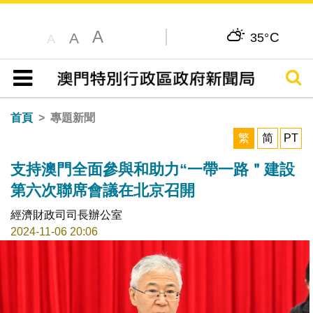
A
C
A
35°
A
搜尋
目錄
首頁
專題新聞
繁
简
PT
支持澳門全面參與和助力“一帶一路＂建設
第六次聯席會議在北京召開
經濟財政司司長辦公室
2024-11-06 20:06