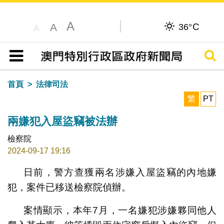
A
C
A
36°
A
搜尋
目錄
首頁
法律司法
繁
PT
兩嫌犯入屋盜竊被法辦
檢察院
2024-09-17 19:16
日前，警方查獲兩名涉嫌入屋盜竊的內地嫌
犯，案件已移送檢察院偵辦。
案情顯示，本年7月，一名嫌犯涉嫌夥同他人