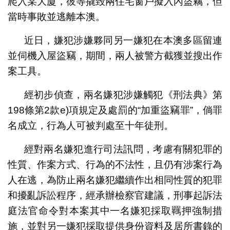
爬入某大廈，彼等撬毀兩住宅窗戶擬入內盜竊，但
當時事敗並逃離本澳。
近日，嫌犯涉嫌夥同另一嫌犯在本澳多區留連
並伺機入屋盜竊，期間，兩人被警方截獲並搜出作
案工具。
經初步偵查，兩名嫌犯涉嫌觸犯《刑法典》第
198條第2款e)項規定及處罰的“加重盜竊罪”，倘罪
名成立，行為人可被判處至十年徒刑。
經對兩名嫌犯進行司法訊問，考慮有關犯罪的
性質、作案方式、行為的不法性，且仍有涉案行為
人在逃，為防止兩名嫌犯繼續作出相同性質的犯罪
和擾亂訴訟程序，經承辦檢察官建議，刑事起訴法
庭法官命令對本案其中一名嫌犯採取羈押強制措
施，並對另一嫌犯採取提供身份資料及居所書錄的