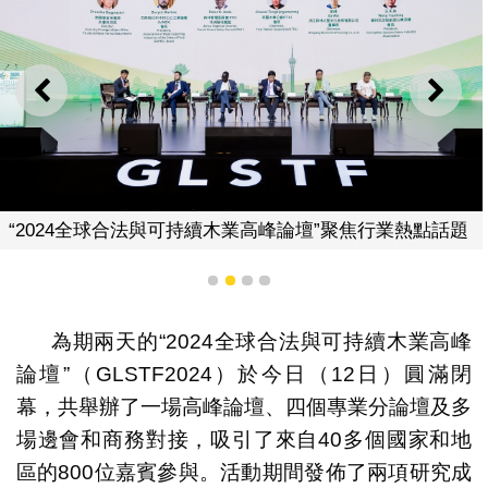
上一則
下一
球合法與可持續木業高峰論壇”聚焦行業熱點話題
論壇期間
1
2
3
4
為期兩天的“2024全球合法與可持續木業高峰
論壇”（GLSTF2024）於今日（12日）圓滿閉
幕，共舉辦了一場高峰論壇、四個專業分論壇及多
場邊會和商務對接，吸引了來自40多個國家和地
區的800位嘉賓參與。活動期間發佈了兩項研究成