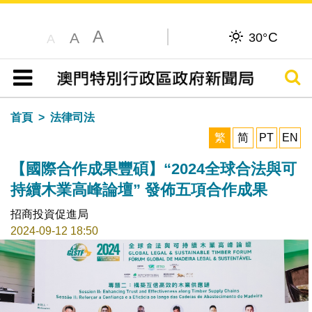
A
C
A
30°
A
搜尋
目錄
首頁
法律司法
繁
简
PT
EN
【國際合作成果豐碩】“2024全球合法與可
持續木業高峰論壇” 發佈五項合作成果
招商投資促進局
2024-09-12 18:50