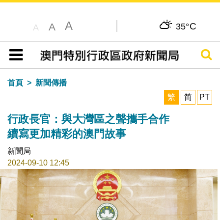
A
C
A
35°
A
搜尋
目錄
首頁
新聞傳播
繁
简
PT
行政長官：與大灣區之聲攜手合作
續寫更加精彩的澳門故事
新聞局
2024-09-10 12:45