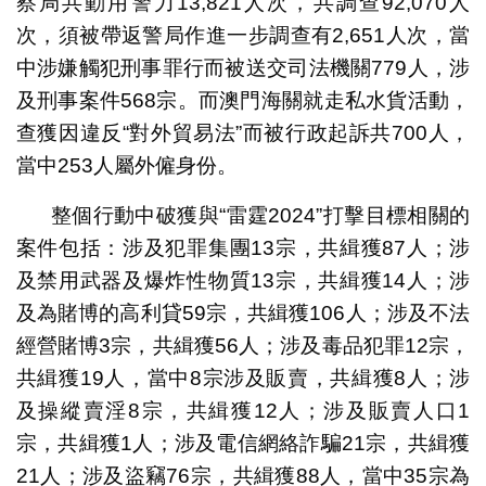
察局共動用警力13,821人次，共調查92,070人
次，須被帶返警局作進一步調查有2,651人次，當
中涉嫌觸犯刑事罪行而被送交司法機關779人，涉
及刑事案件568宗。而澳門海關就走私水貨活動，
查獲因違反“對外貿易法”而被行政起訴共700人，
當中253人屬外僱身份。
整個行動中破獲與“雷霆2024”打擊目標相關的
案件包括：涉及犯罪集團13宗，共緝獲87人；涉
及禁用武器及爆炸性物質13宗，共緝獲14人；涉
及為賭博的高利貸59宗，共緝獲106人；涉及不法
經營賭博3宗，共緝獲56人；涉及毒品犯罪12宗，
共緝獲19人，當中8宗涉及販賣，共緝獲8人；涉
及操縱賣淫8宗，共緝獲12人；涉及販賣人口1
宗，共緝獲1人；涉及電信網絡詐騙21宗，共緝獲
21人；涉及盜竊76宗，共緝獲88人，當中35宗為