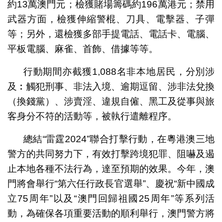
約13萬澳門元；檢獲賭場籌碼約196萬港元；禁用
武器方面，檢獲伸縮警棍、刀具、電擊器、子彈
等；另外，還檢獲多部手提電話、電話卡、電腦、
平板電腦、麻雀、首飾、借據等等。
行動期間亦截獲1,088名非本地居民，分別涉
及︰觸犯刑事、非法入境、逾期逗留、涉非法兌換
（換錢黨）、涉賣淫、違規自僱、黑工及從事與旅
客身分不符的活動等，被執行遣離程序。
總結“雷霆2024”聯合打擊行動，在粵港澳三地
警方的共同努力下，有效打擊跨境犯罪、阻嚇及遏
止本地各種不法行為，達至預期的效果。今年，澳
門將會舉行“第六任行政長官選舉”、慶祝“新中國成
立75周年”以及“澳門回歸祖國25周年”等系列活
動，為確保各項重要活動的順利舉行，澳門警方將