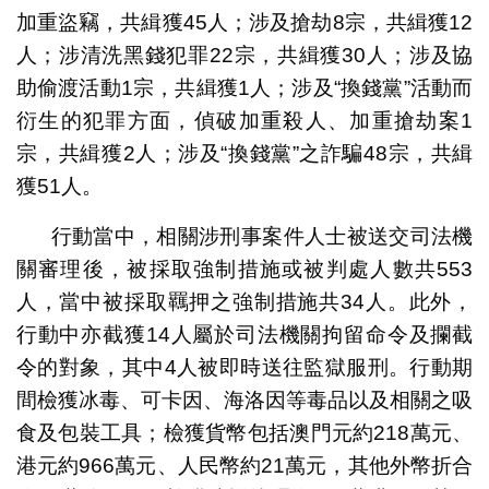
加重盜竊，共緝獲45人；涉及搶劫8宗，共緝獲12
人；涉清洗黑錢犯罪22宗，共緝獲30人；涉及協
助偷渡活動1宗，共緝獲1人；涉及“換錢黨”活動而
衍生的犯罪方面，偵破加重殺人、加重搶劫案1
宗，共緝獲2人；涉及“換錢黨”之詐騙48宗，共緝
獲51人。
行動當中，相關涉刑事案件人士被送交司法機
關審理後，被採取強制措施或被判處人數共553
人，當中被採取羈押之強制措施共34人。此外，
行動中亦截獲14人屬於司法機關拘留命令及攔截
令的對象，其中4人被即時送往監獄服刑。行動期
間檢獲冰毒、可卡因、海洛因等毒品以及相關之吸
食及包裝工具；檢獲貨幣包括澳門元約218萬元、
港元約966萬元、人民幣約21萬元，其他外幣折合