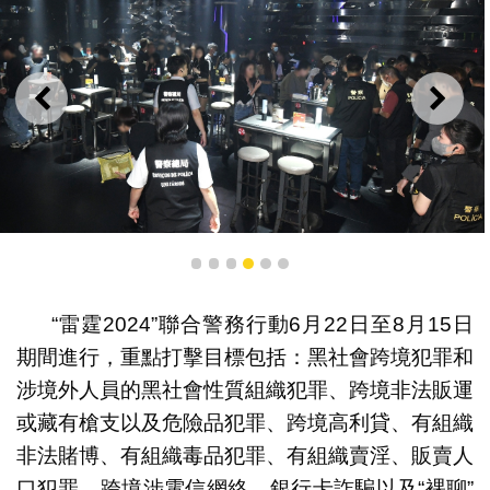
上一則
下一
“雷霆2024”期間，警方巡查各類場所。
1
2
3
4
5
6
“雷霆2024”聯合警務行動6月22日至8月15日
期間進行，重點打擊目標包括：黑社會跨境犯罪和
涉境外人員的黑社會性質組織犯罪、跨境非法販運
或藏有槍支以及危險品犯罪、跨境高利貸、有組織
非法賭博、有組織毒品犯罪、有組織賣淫、販賣人
口犯罪、跨境涉電信網絡、銀行卡詐騙以及“裸聊”