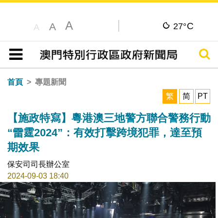
A
C
A
27°
A
搜尋
目錄
首頁
專題新聞
繁
简
PT
【施政特寫】粵港澳三地警方聯合警務行動
“雷霆2024”：有效打擊跨境犯罪，達至預
期效果
保安司司長辦公室
2024-09-03 18:40