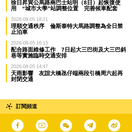
徐日昇寅公馬路兩巴士站明（8日）起恢復使
用 “城市大學”站調整位置 完善候車配套
2026-08-05 18:21
理順交通秩序 倫斯泰特大馬路調整為全日禁
止泊車
2026-08-05 16:15
配合路面維修工作 7日起大三巴街及大三巴斜
巷等實施臨時交通安排
2026-08-05 14:47
天雨影響 友誼大橋氹仔端兩段引橋周六起再
封閉交通
訂閱頻道