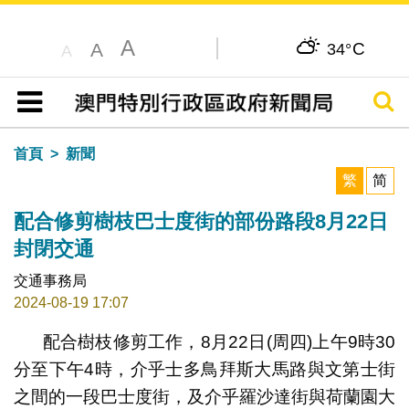
A
C
A
34°
A
搜尋
目錄
首頁
新聞
繁
简
配合修剪樹枝巴士度街的部份路段8月22日
封閉交通
交通事務局
2024-08-19 17:07
配合樹枝修剪工作，8月22日(周四)上午9時30
分至下午4時，介乎士多鳥拜斯大馬路與文第士街
之間的一段巴士度街，及介乎羅沙達街與荷蘭園大