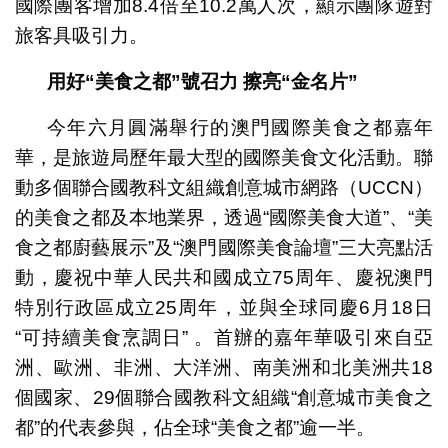
國際團客增加8.4倍至10.2萬人次，顯示團隊遊對
旅客具吸引力。
用好
“
美食之都
”
號召力
擦亮“金名片”
今年六月圓滿舉行的澳門國際美食之都嘉年
華，是旅遊局歷年最大型的國際美食文化活動。聯
動多個聯合國教科文組織創意城市網路（UCCN）
的美食之都及本地業界，透過“國際美食大道”、“美
食之都廚藝展示”及“澳門國際美食論壇”三大亮點活
動，慶祝中華人民共和國成立75周年、慶祝澳門
特別行政區成立25周年，並與全球同慶6月18日
“可持續美食烹調日” 。首辦的嘉年華吸引來自亞
洲、歐洲、非洲、大洋洲、南美洲和北美洲共18
個國家、29個聯合國教科文組織“創意城市美食之
都”的代表參與，佔全球“美食之都”逾一半。