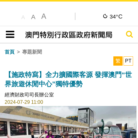
A
C
A
34°
A
搜尋
目錄
首頁
專題新聞
繁
PT
【施政特寫】全力擴國際客源 發揮澳門“世
界旅遊休閒中心”獨特優勢
經濟財政司司長辦公室
2024-07-29 11:00