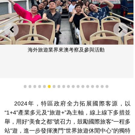
上一則
下一
海外旅遊業界來澳考察及參與活動
1
2
3
4
5
6
7
8
9
10
11
12
13
14
15
16
17
18
2024年，特區政府全力拓展國際客源，以
“1+4”產業多元及“旅遊+”為主軸，線上線下多措並
舉，用好“美食之都”號召力，鼓勵國際旅客“一程多
站”遊，進一步發揮澳門“世界旅遊休閒中心”的獨特