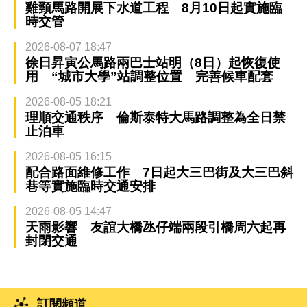
雞頸馬路開展下水道工程 8月10日起實施臨
時交管
2026-08-07 18:47
徐日昇寅公馬路兩巴士站明（8日）起恢復使
用 “城市大學”站調整位置 完善候車配套
2026-08-05 18:21
理順交通秩序 倫斯泰特大馬路調整為全日禁
止泊車
2026-08-05 16:15
配合路面維修工作 7日起大三巴街及大三巴斜
巷等實施臨時交通安排
2026-08-05 14:47
天雨影響 友誼大橋氹仔端兩段引橋周六起再
封閉交通
訂閱頻道