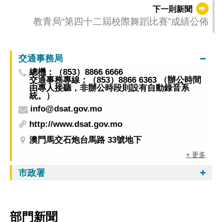
做旅遊大使”系列培訓今啟動 持續提升旅遊形象
下一則新聞
與服務質量
教青局“第四十二屆校際舞蹈比賽”成績公佈
交通事務局
總機：（853）8866 6666
交通事務專線：（853）8866 6363 （辦公時間
由專人接聽，非辦公時段則設有自動錄音系
統。）
info@dsat.gov.mo
http://www.dsat.gov.mo
澳門馬交石炮台馬路 33號地下
+ 更多
市政署
部門新聞