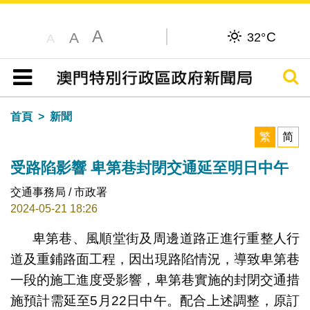
A
C
A
32°
A
搜尋
目錄
首頁
新聞
繁
简
受路陷影響 卑第巷封閉交通延至明日中午
交通事務局 / 市政署
2024-05-21 18:26
卑第巷、風順堂街及周邊道路正進行重整人行
道及重鋪路面工程，因出現路陷情況，導致卑第巷
一段的施工進度受影響，卑第巷實施的封閉交通措
施預計需延至5月22日中午。配合上述調整，原訂