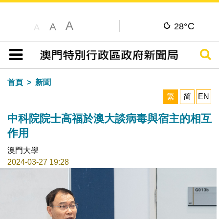
A
C
A
28°
A
搜尋
目錄
首頁
新聞
繁
简
EN
中科院院士高福於澳大談病毒與宿主的相互
作用
澳門大學
2024-03-27 19:28