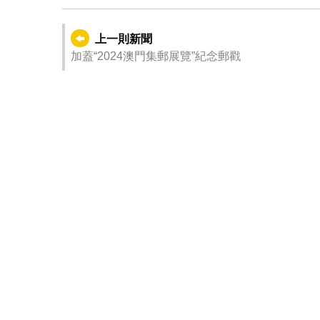
上一則新聞
加蓋“2024澳門集郵展覽”紀念郵戳