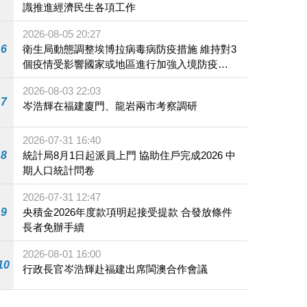
識推進經濟民生各項工作
2026-08-05 20:27
6
衛生局動態調整埃博拉病毒病防疫措施 維持對3
個疫情受影響國家或地區進行加強入境防疫措
施
2026-08-03 22:03
7
岑浩輝在福建廈門、龍岩兩市考察調研
2026-07-31 16:40
8
統計局8月1日起派員上門 協助住戶完成2026 中
期人口統計問卷
2026-07-31 12:47
9
央積金2026年度款項明起接受提款 合發放條件
長者免辦手續
2026-08-01 16:00
10
行政長官岑浩輝赴福建出席閩澳合作會議