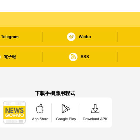
Telegram
Weibo
電子報
RSS
下載手機應用程式
澳門政府新聞 APP - App Store 下載
澳門政府新聞 APP - Google Pla
澳門政府新聞 APP -