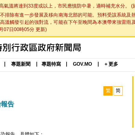
將達到33度或以上，市民應慎防中暑，適時補充水分。 (於 202
不排除有進一步發展及移向南海北部的可能。預料受該系統及
高溫觸發引起的強對流，可能在下午至晚間為本澳帶來強雷雨
07日00時05分 更新)
專題新聞
專題特寫
GOV.MO
+ 更多
繁
简
染報告
感染報告，具體如下：