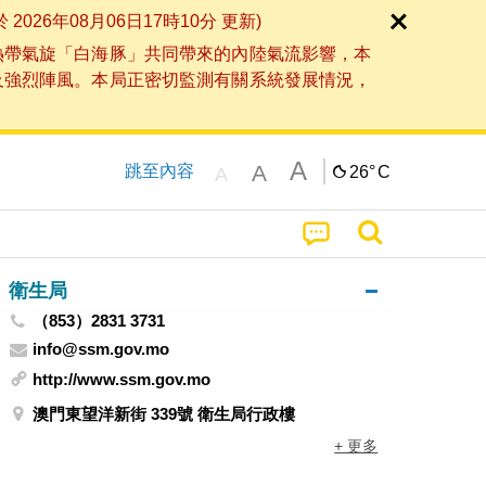
6年08月06日17時10分 更新)
熱帶氣旋「白海豚」共同帶來的內陸氣流影響，本
及強烈陣風。本局正密切監測有關系統發展情況，
A
A
跳至內容
26°
C
A
衛生局
（853）2831 3731
info@ssm.gov.mo
http://www.ssm.gov.mo
澳門東望洋新街 339號 衛生局行政樓
+ 更多