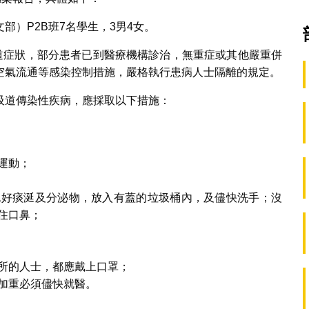
部）P2B班7名學生，3男4女。
吸道症狀，部分患者已到醫療機構診治，無重症或其他嚴重併
空氣流通等感染控制措施，嚴格執行患病人士隔離的規定。
吸道傳染性疾病，應採取以下措施：
運動；
包好痰涎及分泌物，放入有蓋的垃圾桶內，及儘快洗手；沒
住口鼻；
所的人士，都應戴上口罩；
加重必須儘快就醫。