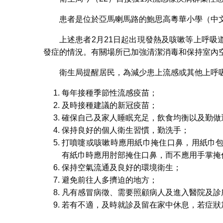
患者是位於亞馬喇馬路的鮑思高粵華小學（中文
上述患者2月21日起出現發熱及咳嗽等上呼
發症的情況。有關場所已加強清潔消毒和保持室內
衛生局提醒居民，為減少患上流感或其他上呼
每年接種季節性流感疫苗；
及時接種建議的新冠疫苗；
確保自己及家人睡眠充足，飲食均衡以及勤做
保持良好的個人衛生習慣，勤洗手；
打噴嚏或咳嗽時應用紙巾掩住口鼻，用紙巾
有紙巾時應用肘部掩住口鼻，而不應用手掌掩
保持空氣流通及良好的環境衛生；
避免前往人多擠迫的地方；
凡有感冒病徵、需要照顧病人及進入醫院及診
若有不適，及時就診及留在家中休息，若症狀