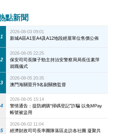
熱點新聞
2026-08-03 09:01
1
新城A區A1至A4及A12地段經屋單位售價公佈
2026-08-05 22:25
2
保安司司長陳子勁主持治安警察局局長伍素萍
就職儀式
2026-08-05 20:35
3
澳門海關晉升9名副關務監督
2026-08-05 15:14
4
警情通告：提防網購“掃碼登記”詐騙 以免MPay
帳號被盜用
2026-08-02 11:04
5
經濟財政司司長率團隊落區走訪各社團 凝聚共