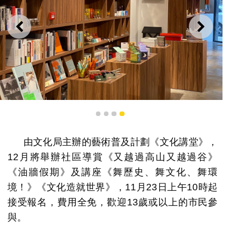
上一則
下一
講座《文化造就世界》
1
2
3
4
由文化局主辦的藝術普及計劃《文化講堂》，
12月將舉辦社區導賞《又越過高山又越過谷》
《油牆假期》及講座《舞歷史、舞文化、舞環
境！》《文化造就世界》，11月23日上午10時起
接受報名，費用全免，歡迎13歲或以上的市民參
與。