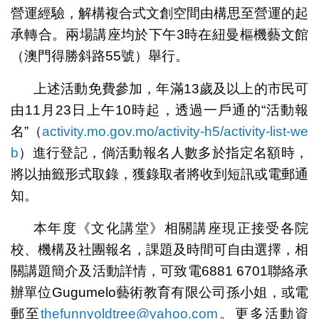
營運經驗，解構複合式文創空間由構思至營運的起
承轉合。兩場講座均於下午3時在紐曼樞機藝文館
（澳門得勝斜路55號）舉行。
上述活動免費參加，年滿13歲及以上的市民可
由11月23日上午10時起，透過一戶通的“活動報
名”（
activity.mo.gov.mo/activity-h5/activity-list-we
b
）進行登記，倘活動報名人數多於指定名額時，
將以抽籤形式取錄，獲錄取者將收到短訊或電郵通
知。
本年度《文化講堂》相關講座現正接受各院
校、機構及社團報名，課題及時間可自由選擇，相
關講題簡介及活動詳情，可致電6881 6701聯絡承
辦單位Gugumelo藝術教育有限公司孫小姐，或電
郵至
thefunnyoldtree@yahoo.com
。更多活動資