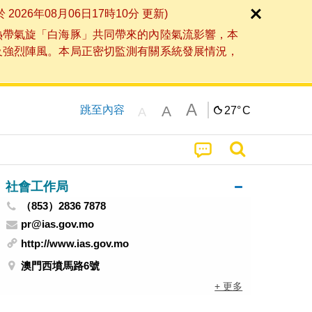
6年08月06日17時10分 更新)
熱帶氣旋「白海豚」共同帶來的內陸氣流影響，本
及強烈陣風。本局正密切監測有關系統發展情況，
A
A
跳至內容
27°
C
A
社會工作局
（853）2836 7878
pr@ias.gov.mo
http://www.ias.gov.mo
澳門西墳馬路6號
+ 更多