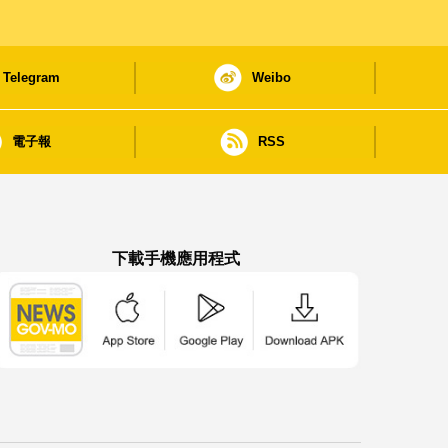
Telegram
Weibo
電子報
RSS
下載手機應用程式
澳門政府新聞 APP - App Store 下載
澳門政府新聞 APP - Google Pla
澳門政府新聞 APP -