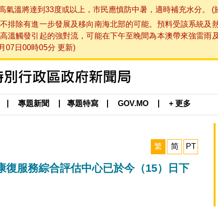
將達到33度或以上，市民應慎防中暑，適時補充水分。 (於 202
不排除有進一步發展及移向南海北部的可能。預料受該系統及
高溫觸發引起的強對流，可能在下午至晚間為本澳帶來強雷雨
07日00時05分 更新)
專題新聞
專題特寫
GOV.MO
+ 更多
繁
简
PT
康復服務綜合評估中心已於今（15）日下