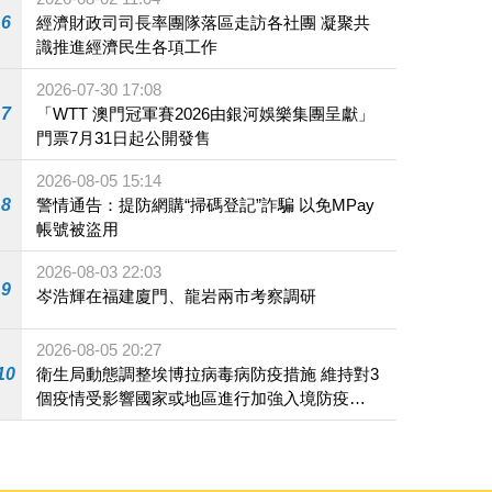
6
經濟財政司司長率團隊落區走訪各社團 凝聚共
識推進經濟民生各項工作
2026-07-30 17:08
7
「WTT 澳門冠軍賽2026由銀河娛樂集團呈獻」
門票7月31日起公開發售
2026-08-05 15:14
8
警情通告：提防網購“掃碼登記”詐騙 以免MPay
帳號被盜用
2026-08-03 22:03
9
岑浩輝在福建廈門、龍岩兩市考察調研
2026-08-05 20:27
10
衛生局動態調整埃博拉病毒病防疫措施 維持對3
個疫情受影響國家或地區進行加強入境防疫措
施