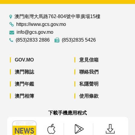
澳門南灣大馬路762-804號中華廣場15樓
https://www.gcs.gov.mo
info@gcs.gov.mo
(853)2833 2886
(853)2835 5426
GOV.MO
意見信箱
澳門雜誌
聯絡我們
澳門年鑑
私隱聲明
澳門相簿
使用條款
下載手機應用程式
澳門政府新聞 APP - App Store 下載
澳門政府新聞 APP - Googl
澳門政府新聞 