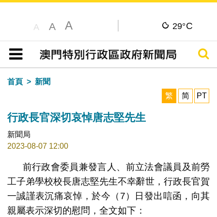
A
C
A
29°
A
搜尋
目錄
首頁
新聞
繁
简
PT
行政長官深切哀悼唐志堅先生
新聞局
2023-08-07 12:00
前行政會委員兼發言人、前立法會議員及前勞
工子弟學校校長唐志堅先生不幸辭世，行政長官賀
一誠謹表沉痛哀悼，於今（7）日發出唁函，向其
親屬表示深切的慰問，全文如下：