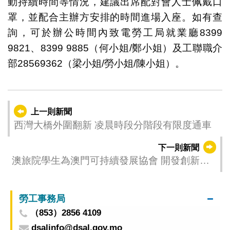
動持續時間等情況，建議出席配對會人士佩戴口
罩，並配合主辦方安排的時間進場入座。如有查
詢，可於辦公時間內致電勞工局就業廳8399
9821、8399 9885（何小姐/鄭小姐）及工聯職介
部28569362（梁小姐/勞小姐/陳小姐）。
上一則新聞
西灣大橋外圍翻新 凌晨時段分階段有限度通車
下一則新聞
澳旅院學生為澳門可持續發展協會 開發創新智
慧旅遊概念
勞工事務局
（853）2856 4109
dsalinfo@dsal.gov.mo