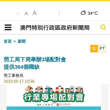
A
C
A
34°
A
搜尋
目錄
首頁
新聞
繁
PT
勞工局下周舉辦3場配對會
提供364個職缺
勞工事務局
2023-05-17 10:36