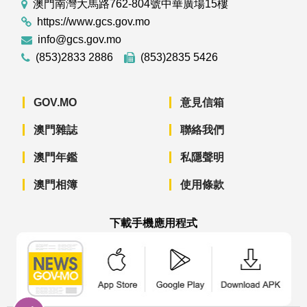
澳門南灣大馬路762-804號中華廣場15樓
https://www.gcs.gov.mo
info@gcs.gov.mo
(853)2833 2886
(853)2835 5426
GOV.MO
意見信箱
澳門雜誌
聯絡我們
澳門年鑑
私隱聲明
澳門相簿
使用條款
下載手機應用程式
澳門政府新聞 APP - App Store 下載
澳門政府新聞 APP - Googl
澳門政府新聞 