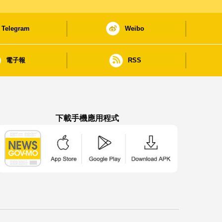
Telegram
Weibo
電子報
RSS
下載手機應用程式
澳門政府新聞 APP - App Store 下載
澳門政府新聞 APP - Google Pla
澳門政府新聞 APP -