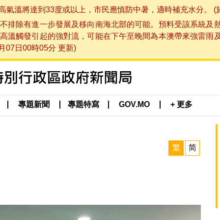
將達到33度或以上，市民應慎防中暑，適時補充水分。 (於 202
不排除有進一步發展及移向南海北部的可能。預料受該系統及
高溫觸發引起的強對流，可能在下午至晚間為本澳帶來強雷雨
07日00時05分 更新)
專題新聞
專題特寫
GOV.MO
+ 更多
繁
简