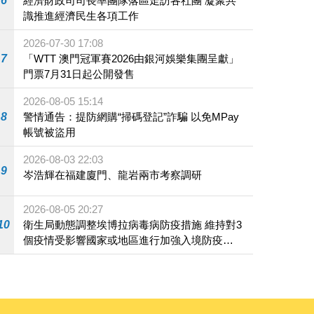
6
經濟財政司司長率團隊落區走訪各社團 凝聚共
識推進經濟民生各項工作
2026-07-30 17:08
7
「WTT 澳門冠軍賽2026由銀河娛樂集團呈獻」
門票7月31日起公開發售
2026-08-05 15:14
8
警情通告：提防網購“掃碼登記”詐騙 以免MPay
帳號被盜用
2026-08-03 22:03
9
岑浩輝在福建廈門、龍岩兩市考察調研
2026-08-05 20:27
10
衛生局動態調整埃博拉病毒病防疫措施 維持對3
個疫情受影響國家或地區進行加強入境防疫措
施