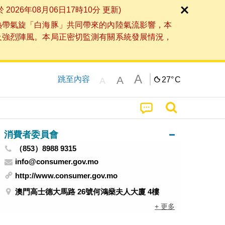
6年08月06日17時10分 更新)
熱帶氣旋「白海豚」共同帶來的內陸氣流影響，本
及強烈陣風。本局正密切監測有關系統發展情況，
A
A
跳至內容
27°
C
A
消費者委員會
（853）8988 9315
info@consumer.gov.mo
http://www.consumer.gov.mo
澳門高士德大馬路 26號何鴻燊夫人大廈 4樓
+ 更多