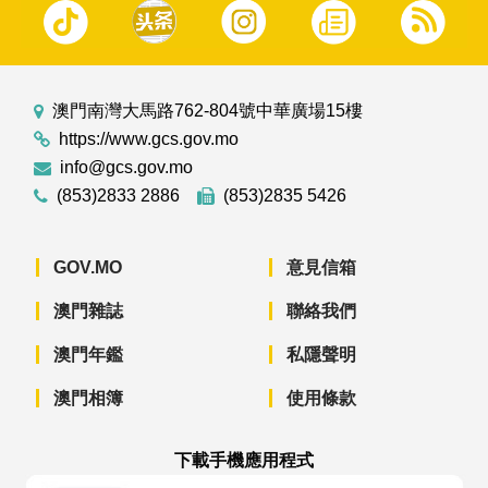
澳門南灣大馬路762-804號中華廣場15樓
https://www.gcs.gov.mo
info@gcs.gov.mo
(853)2833 2886
(853)2835 5426
GOV.MO
意見信箱
澳門雜誌
聯絡我們
澳門年鑑
私隱聲明
澳門相簿
使用條款
下載手機應用程式
澳門政府新聞 APP - App Store 下載
澳門政府新聞 APP - Googl
澳門政府新聞 