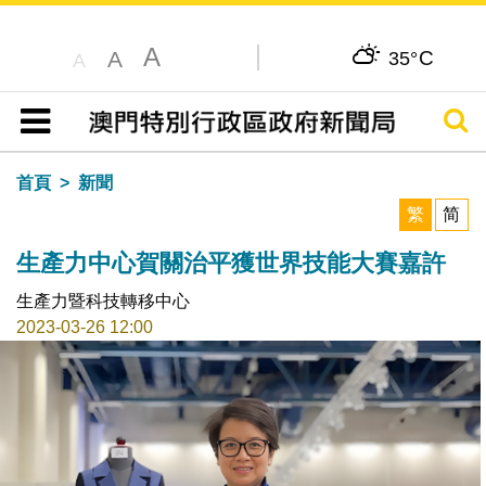
A
C
A
35°
A
搜尋
目錄
首頁
新聞
繁
简
生產力中心賀關治平獲世界技能大賽嘉許
生產力暨科技轉移中心
2023-03-26 12:00