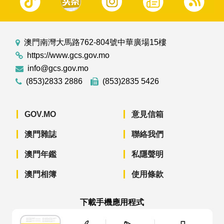
澳門南灣大馬路762-804號中華廣場15樓
https://www.gcs.gov.mo
info@gcs.gov.mo
(853)2833 2886
(853)2835 5426
GOV.MO
意見信箱
澳門雜誌
聯絡我們
澳門年鑑
私隱聲明
澳門相簿
使用條款
下載手機應用程式
澳門政府新聞 APP - App Store 下載
澳門政府新聞 APP - Googl
澳門政府新聞 