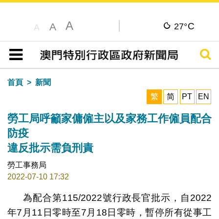
A
C
A
27°
A
搜尋
目錄
首頁
新聞
繁
简
PT
EN
勞工局呼籲家傭僱主以及家務工作僱員配合
防疫
違反批示需負刑責
勞工事務局
2022-07-10 17:32
為配合第115/2022號行政長官批示，自2022
年7月11日零時至7月18日零時，暫停所有從事工