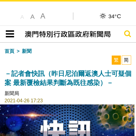
A
C
A
34°
A
搜尋
目錄
首頁
新聞
繁
简
－記者會快訊（昨日尼泊爾返澳人士可疑個
案 最新覆檢結果判斷為既往感染）－
新聞局
2021-04-26 17:23