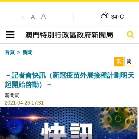
A
C
A
34°
A
搜尋
目錄
首頁
新聞
繁
简
－記者會快訊（新冠疫苗外展接種計劃明天
起開始啓動）－
新聞局
2021-04-26 17:31