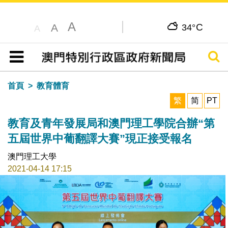
A
C
A
34°
A
搜尋
目錄
首頁
教育體育
繁
简
PT
教育及青年發展局和澳門理工學院合辦“第
五屆世界中葡翻譯大賽”現正接受報名
澳門理工大學
2021-04-14 17:15