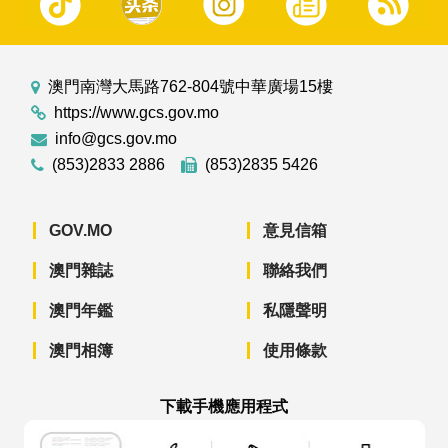
澳門南灣大馬路762-804號中華廣場15樓
https://www.gcs.gov.mo
info@gcs.gov.mo
(853)2833 2886
(853)2835 5426
GOV.MO
意見信箱
澳門雜誌
聯絡我們
澳門年鑑
私隱聲明
澳門相簿
使用條款
下載手機應用程式
澳門政府新聞 APP - App Store 下載
澳門政府新聞 APP - Googl
澳門政府新聞 