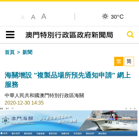
A
C
A
30°
A
搜尋
目錄
首頁
新聞
繁
简
海關增設 "複製品場所預先通知申請" 網上
服務
中華人民共和國澳門特別行政區海關
2020-12-30 14:35