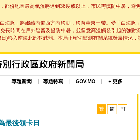
部份地區最高氣溫將達到36度或以上，市民需慎防中暑，避免在烈
白海豚」將繼續向偏西方向移動，移向華東一帶。受「白海豚
避免長時間在戶外逗留及提防中暑，並留意高溫觸發引起的強對
8日)移入南海北部並減弱。本局正密切監測有關系統發展情況，請市
專題新聞
專題特寫
GOV.MO
+ 更多
繁
简
PT
日為最後領卡日