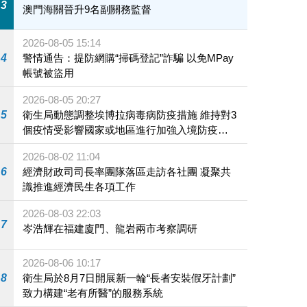
3
澳門海關晉升9名副關務監督
2026-08-05 15:14
4
警情通告：提防網購“掃碼登記”詐騙 以免MPay
帳號被盜用
2026-08-05 20:27
5
衛生局動態調整埃博拉病毒病防疫措施 維持對3
個疫情受影響國家或地區進行加強入境防疫措
施
2026-08-02 11:04
6
經濟財政司司長率團隊落區走訪各社團 凝聚共
識推進經濟民生各項工作
2026-08-03 22:03
7
岑浩輝在福建廈門、龍岩兩市考察調研
2026-08-06 10:17
8
衛生局於8月7日開展新一輪“長者安裝假牙計劃”
致力構建“老有所醫”的服務系統