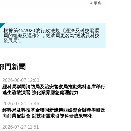
+ 更多
根據第45/2020號行政法規《經濟及科技發展
局的組織及運作》，經濟局更名為“經濟及科技
發展局”。
部門新聞
2026-08-07 12:00
經科局聯同消防局及治安警察局推動燃料倉庫舉行
逃生疏散演習 強化業界應急處理能力
2026-07-31 17:46
經科局及科技基金聯同新濠博亞娛樂合辦產學研反
向商業配對會 以技術需求引導科研成果轉化
2026-07-27 11:51