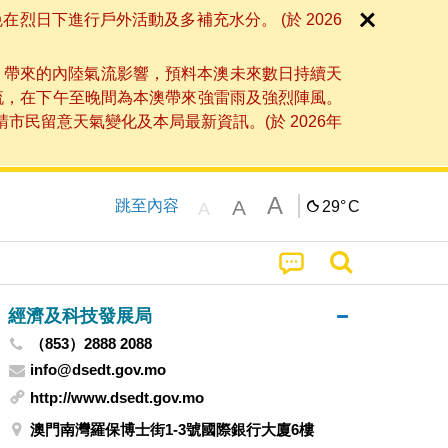
日下進行戶外活動及多補充水分。 (於 2026
」帶來的內陸氣流影響，預料本澳未來數日持續天
流，在下午至晚間為本澳帶來強雷雨及強烈陣風。
民留意天氣變化及本局最新資訊。(於 2026年
A
A
跳至內容
29°
C
A
經濟及科技發展局
（853）2888 2088
info@dsedt.gov.mo
http://www.dsedt.gov.mo
澳門南灣羅保博士街1-3號國際銀行大廈6樓