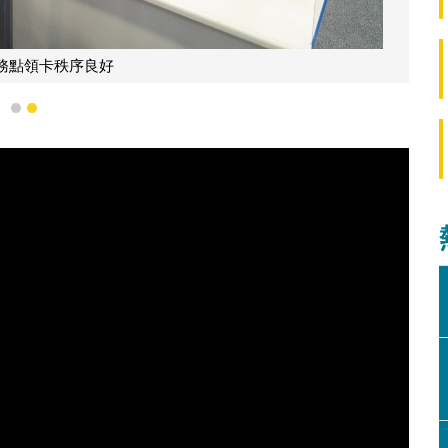
務點領卡秩序良好
1
2