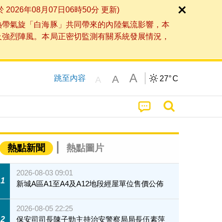
6年08月07日06時50分 更新)
熱帶氣旋「白海豚」共同帶來的內陸氣流影響，本
及強烈陣風。本局正密切監測有關系統發展情況，
A
A
跳至內容
27°
C
A
熱點新聞
熱點圖片
2026-08-03 09:01
1
新城A區A1至A4及A12地段經屋單位售價公佈
2026-08-05 22:25
2
保安司司長陳子勁主持治安警察局局長伍素萍