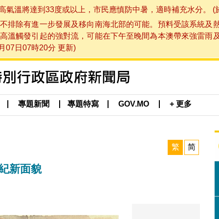
將達到33度或以上，市民應慎防中暑，適時補充水分。 (於 202
不排除有進一步發展及移向南海北部的可能。預料受該系統及
高溫觸發引起的強對流，可能在下午至晚間為本澳帶來強雷雨
07日07時20分 更新)
專題新聞
專題特寫
GOV.MO
+ 更多
繁
简
世紀新面貌