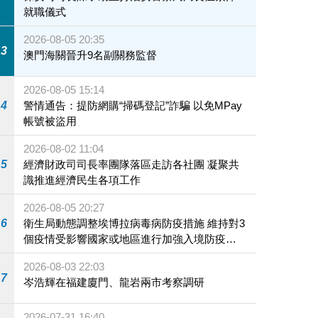
就職儀式
2026-08-05 20:35
3
澳門海關晉升9名副關務監督
2026-08-05 15:14
4
警情通告：提防網購“掃碼登記”詐騙 以免MPay
帳號被盜用
2026-08-02 11:04
5
經濟財政司司長率團隊落區走訪各社團 凝聚共
識推進經濟民生各項工作
2026-08-05 20:27
6
衛生局動態調整埃博拉病毒病防疫措施 維持對3
個疫情受影響國家或地區進行加強入境防疫措
施
2026-08-03 22:03
7
岑浩輝在福建廈門、龍岩兩市考察調研
2026-07-31 16:40