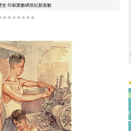
字架前，按稿件檢排鉛字。
5
6
7
8
9
10
11
12