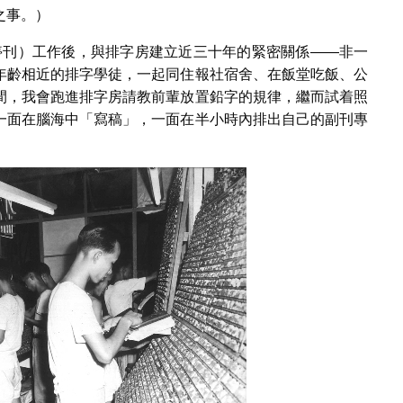
之事。）
1年停刊）工作後，與排字房建立近三十年的緊密關係――非一
年齡相近的排字學徒，一起同住報社宿舍、在飯堂吃飯、公
間，我會跑進排字房請教前輩放置鉛字的規律，繼而試着照
一面在腦海中「寫稿」，一面在半小時內排出自己的副刊專