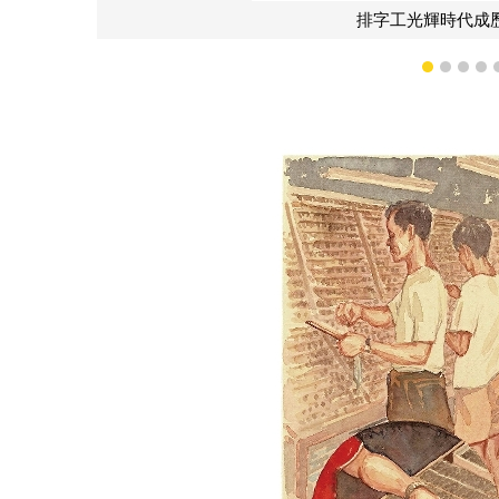
排字工人於人字形
1
2
3
4