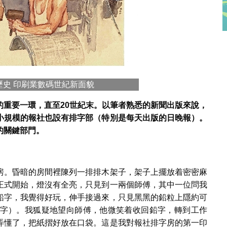
歷史 印刷業數碼世紀新面貌
的重要一環，直至20世紀末。以筆者熟悉的新聞出版來說，
小規模的報社也設有排字部（特別是每天出版的日晚報）。
的關鍵部門。
房。昏暗的房間裡陳列一排排木架子，架子上擺放着密密麻
正式開始，燈沒有全亮，只見到一兩個師傅，其中一位問我
鉛字，我覺得好玩，伸手接過來，只見黑黑的鉛粒上隱約可
字）。我狐疑地望向師傅，他微笑着收回鉛字，轉到工作
弄懂了，把紙摺好放在口袋。這是我對報社排字房的第一印