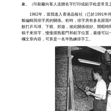
象。（印刷廠向客人送贈名字打印或鉛字粒是常見
1962年，當我進入香港晶報社（已於199
般編輯與排字房的關係。初時，排字房有多名跟我
餘打乒乓球、下棋、郊遊，彼此關係很好。閒暇時
稿子來排字，慢慢摸熟竅門和鉛字位置，最後可以
欄文章內容，可算是一名半熟練排字工。