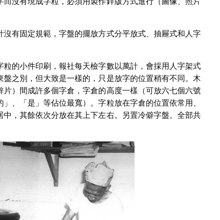
字而沒有現成字粒，必須用製作鋅版方式進行（圖像、照片
計沒有固定規範，字盤的擺放方式分平放式、抽屜式和人字
字粒的小件印刷，報社每天檢字數以萬計，會採用人字架式
東盤之別，但大致是一樣的，只是放字的位置稍有不同。木
鋅片）間成許多個字倉，字倉的高度一樣（可放六七個六號
的」、「是」等佔位最寬）。字粒放在字倉的位置依常用、
居中，其餘依次分放在其上下左右。另置冷僻字盤。全部共