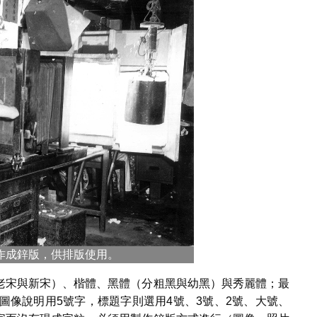
作成鋅版，供排版使用。
老宋與新宋）、楷體、黑體（分粗黑與幼黑）與秀麗體；最
圖像說明用5號字，標題字則選用4號、3號、2號、大號、