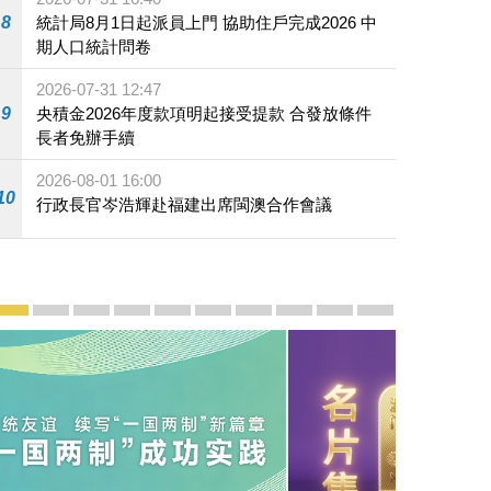
8
統計局8月1日起派員上門 協助住戶完成2026 中
期人口統計問卷
2026-07-31 12:47
9
央積金2026年度款項明起接受提款 合發放條件
長者免辦手續
2026-08-01 16:00
10
行政長官岑浩輝赴福建出席閩澳合作會議
宣傳及推廣
賡續中葡傳統友誼 續寫“一國兩制”新篇章 — 澳門“一國
澳門名片集
行政長官岑浩輝11月18日發表2026年施政報
施政特寫
澳門特別行政區經濟和社會發展第二個五
橫琴粵澳深度合作區專題網站
施政小講堂
走進澳門
澳門相簿2020
《澳门微视