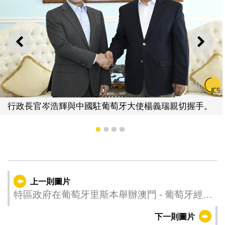
上一則
下一
行政長官岑浩輝與中國駐葡萄牙大使楊義瑞親切握手。
1
2
3
4
上一則圖片
特區政府在葡萄牙里斯本舉辦澳門 - 葡萄牙經貿
合作推介會。
下一則圖片