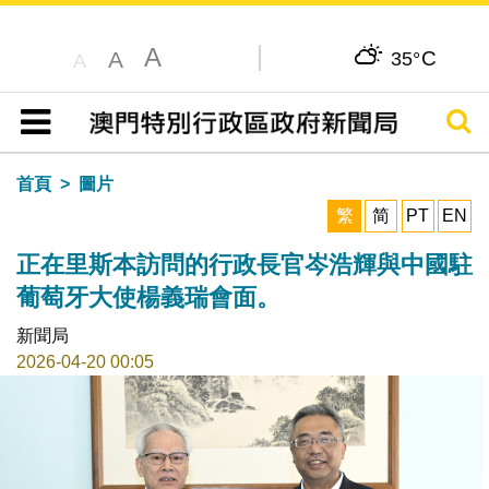
A
C
A
35°
A
搜尋
目錄
首頁
圖片
繁
简
PT
EN
正在里斯本訪問的行政長官岑浩輝與中國駐
葡萄牙大使楊義瑞會面。
新聞局
2026-04-20 00:05