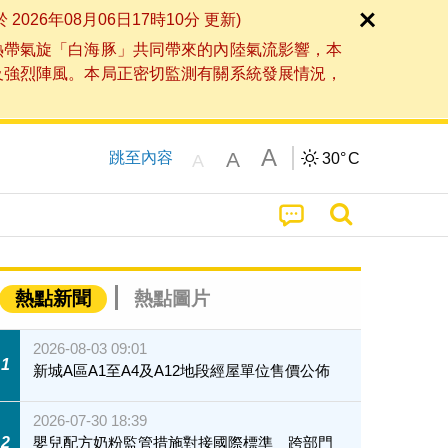
6年08月06日17時10分 更新)
熱帶氣旋「白海豚」共同帶來的內陸氣流影響，本
及強烈陣風。本局正密切監測有關系統發展情況，
A
A
跳至內容
30°
C
A
熱點新聞
熱點圖片
2026-08-03 09:01
1
新城A區A1至A4及A12地段經屋單位售價公佈
2026-07-30 18:39
2
嬰兒配方奶粉監管措施對接國際標準 跨部門