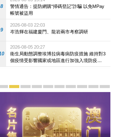
8
警情通告：提防網購“掃碼登記”詐騙 以免MPay
帳號被盜用
2026-08-03 22:03
9
岑浩輝在福建廈門、龍岩兩市考察調研
2026-08-05 20:27
10
衛生局動態調整埃博拉病毒病防疫措施 維持對3
個疫情受影響國家或地區進行加強入境防疫措
施
宣傳及推廣
賡續中葡傳統友誼 續寫“一國兩制”新篇章 — 澳門“一國
澳門名片集
行政長官岑浩輝11月18日發表2026年施政報
施政特寫
澳門特別行政區經濟和社會發展第二個五
橫琴粵澳深度合作區專題網站
施政小講堂
走進澳門
澳門相簿2020
《澳门微视