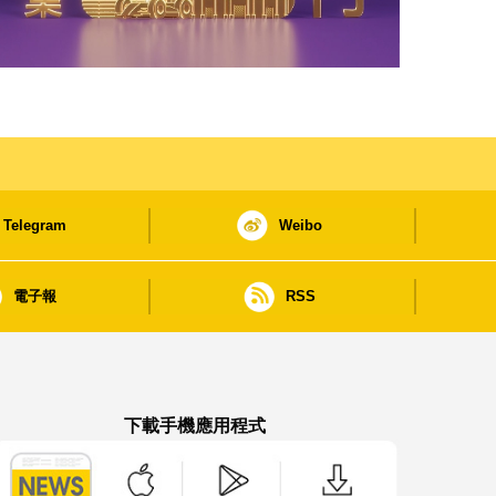
Telegram
Weibo
電子報
RSS
下載手機應用程式
澳門政府新聞 APP - App Store 下載
澳門政府新聞 APP - Google Pla
澳門政府新聞 APP -