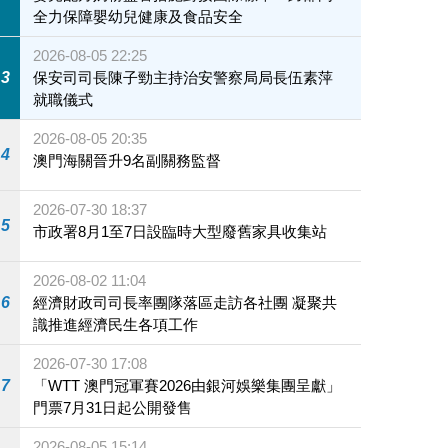
全力保障嬰幼兒健康及食品安全
2026-08-05 22:25
3
保安司司長陳子勁主持治安警察局局長伍素萍
就職儀式
2026-08-05 20:35
4
澳門海關晉升9名副關務監督
2026-07-30 18:37
5
市政署8月1至7日設臨時大型廢舊家具收集站
2026-08-02 11:04
6
經濟財政司司長率團隊落區走訪各社團 凝聚共
識推進經濟民生各項工作
2026-07-30 17:08
7
「WTT 澳門冠軍賽2026由銀河娛樂集團呈獻」
門票7月31日起公開發售
2026-08-05 15:14