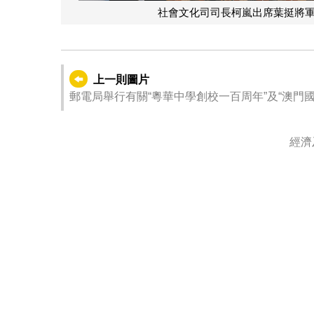
社會文化司司長柯嵐出席葉挺將
上一則圖片
郵電局舉行有關“粵華中學創校一百周年”及“澳門
經濟