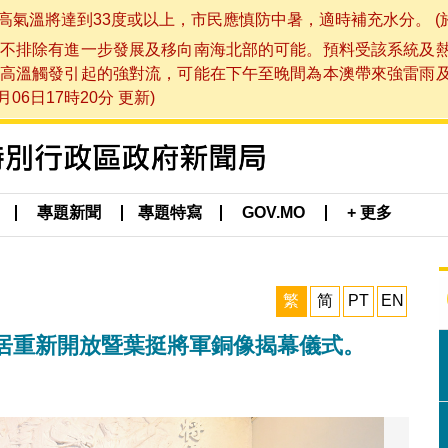
將達到33度或以上，市民應慎防中暑，適時補充水分。 (於 202
不排除有進一步發展及移向南海北部的可能。預料受該系統及
高溫觸發引起的強對流，可能在下午至晚間為本澳帶來強雷雨
06日17時20分 更新)
專題新聞
專題特寫
GOV.MO
+ 更多
繁
简
PT
EN
居重新開放暨葉挺將軍銅像揭幕儀式。