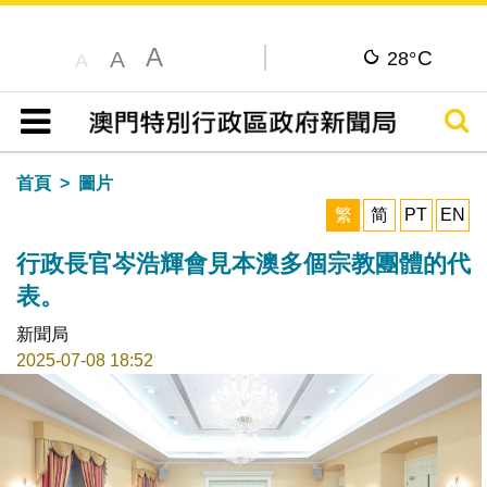
A
C
A
28°
A
搜尋
目錄
首頁
圖片
繁
简
PT
EN
行政長官岑浩輝會見本澳多個宗教團體的代
表。
新聞局
2025-07-08 18:52