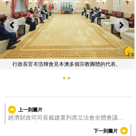
上一則
下一
政長官岑浩輝會見本澳多個宗教團體的代表。
行
1
2
上一則圖片
經濟財政司司長戴建業列席立法會全體會議，
議程為細則性討論及表決《修改〈2025年財政
下一則圖片
年度預算案〉》法案。