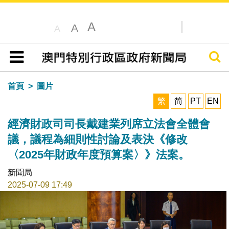
A
A
A
搜尋
目錄
首頁
圖片
繁
简
PT
EN
經濟財政司司長戴建業列席立法會全體會
議，議程為細則性討論及表決《修改
〈2025年財政年度預算案〉》法案。
新聞局
2025-07-09 17:49