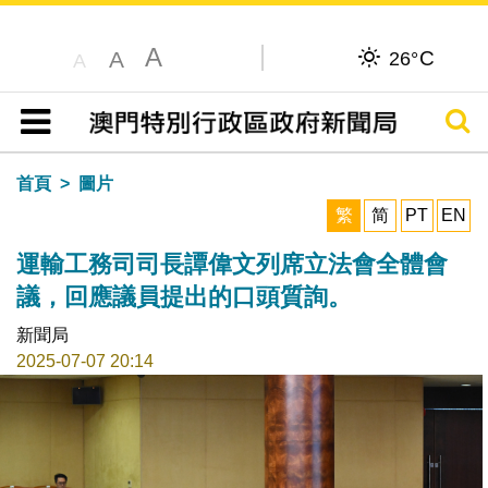
A
C
A
26°
A
搜尋
目錄
首頁
圖片
繁
简
PT
EN
運輸工務司司長譚偉文列席立法會全體會
議，回應議員提出的口頭質詢。
新聞局
2025-07-07 20:14