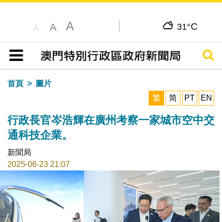
A
C
A
31°
A
搜尋
目錄
首頁
圖片
繁
简
PT
EN
行政長官岑浩輝在廣州考察一家城市空中交
通科技企業。
新聞局
2025-06-23 21:07