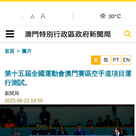
A
C
A
30°
A
搜尋
目錄
首頁
圖片
繁
简
PT
EN
第十五屆全國運動會澳門賽區空手道項目運
行測試。
新聞局
2025-06-21 14:50