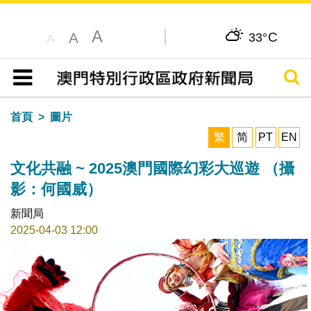
A
C
A
33°
A
搜尋
目錄
首頁
圖片
繁
简
PT
EN
文化共融 ~ 2025澳門國際幻彩大巡遊 （攝
影：何國威）
新聞局
2025-04-03 12:00