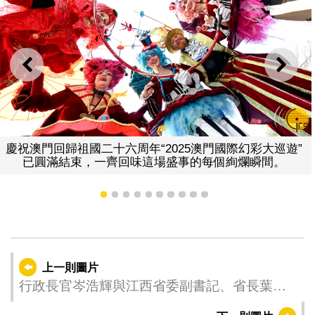
上一則
下一
慶祝澳門回歸祖國二十六周年“2025澳門國際幻彩大巡遊”
已圓滿結束，一齊回味這場盛事的每個絢爛瞬間。
1
2
3
4
5
6
7
8
9
10
上一則圖片
行政長官岑浩輝與江西省委副書記、省長葉建
春會面。