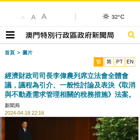
A
C
A
32°
A
搜尋
目錄
首頁
圖片
繁
简
PT
EN
經濟財政司司長李偉農列席立法會全體會
議，議程為引介、一般性討論及表決《取消
與不動產需求管理相關的稅務措施》法案。
新聞局
2024-04-18 22:16