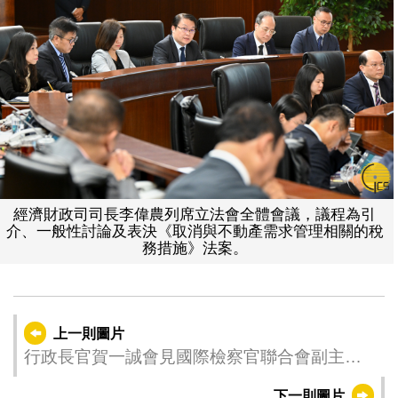
經濟財政司司長李偉農列席立法會全體會議，議程為引
介、一般性討論及表決《取消與不動產需求管理相關的稅
務措施》法案。
上一則圖片
行政長官賀一誠會見國際檢察官聯合會副主席
曼努埃爾‧皮涅羅‧弗雷塔斯（Manuel Pinheiro
下一則圖片