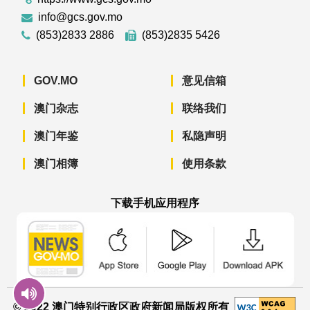
info@gcs.gov.mo
(853)2833 2886
(853)2835 5426
GOV.MO
意见信箱
澳门杂志
联络我们
澳门年鉴
私隐声明
澳门相簿
使用条款
下载手机应用程序
澳门政府新闻 APP - App Store 下载
澳门政府新闻 APP - Googl
澳门政府新闻 
© 2022 澳门特别行政区政府新闻局版权所有