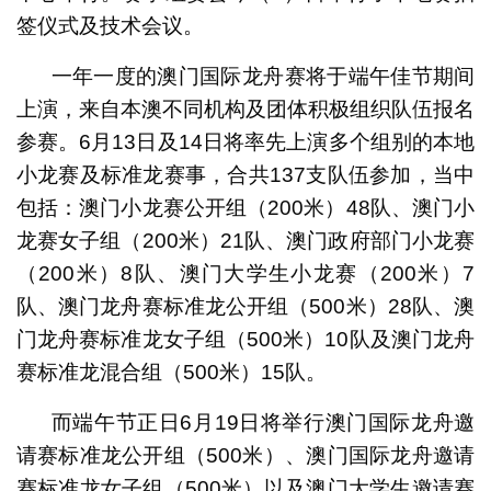
签仪式及技术会议。
一年一度的澳门国际龙舟赛将于端午佳节期间
上演，来自本澳不同机构及团体积极组织队伍报名
参赛。6月13日及14日将率先上演多个组别的本地
小龙赛及标准龙赛事，合共137支队伍参加，当中
包括：澳门小龙赛公开组（200米）48队、澳门小
龙赛女子组（200米）21队、澳门政府部门小龙赛
（200米）8队、澳门大学生小龙赛（200米）7
队、澳门龙舟赛标准龙公开组（500米）28队、澳
门龙舟赛标准龙女子组（500米）10队及澳门龙舟
赛标准龙混合组（500米）15队。
而端午节正日6月19日将举行澳门国际龙舟邀
请赛标准龙公开组（500米）、澳门国际龙舟邀请
赛标准龙女子组（500米）以及澳门大学生邀请赛