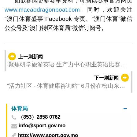
如欲参阅更多赛事资料，可浏览赛事官方网页
www.macaodragonboat.com
。同时，欢迎关注
“澳门体育盛事”Facebook 专页、“澳门体育”微信
公众号及“澳门特区体育局”微信订阅号。
上一则新闻
聚焦研学旅游英语 生产力中心职业英语比赛颁
奖礼圆满举行
下一则新闻
“活力社区 - 体育健康咨询站” 6月份在松山东望
洋眺望台及绿杨花园休憩区举行，设有健康资
讯推广
体育局
（853）2858 0762
info@sport.gov.mo
http://www.sport.gov.mo