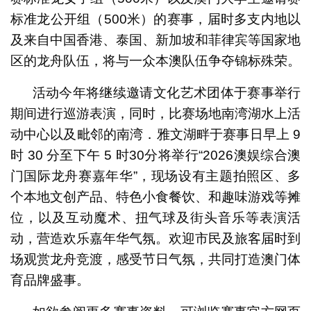
标准龙公开组（500米）的赛事，届时多支内地以
及来自中国香港、泰国、新加坡和菲律宾等国家地
区的龙舟队伍，将与一众本澳队伍争夺锦标殊荣。
活动今年将继续邀请文化艺术团体于赛事举行
期间进行巡游表演，同时，比赛场地南湾湖水上活
动中心以及毗邻的南湾．雅文湖畔于赛事日早上 9
时 30 分至下午 5 时30分将举行“2026澳娱综合澳
门国际龙舟赛嘉年华”，现场设有主题拍照区、多
个本地文创产品、特色小食餐饮、和趣味游戏等摊
位，以及互动魔术、扭气球及街头音乐等表演活
动，营造欢乐嘉年华气氛。欢迎市民及旅客届时到
场观赏龙舟竞渡，感受节日气氛，共同打造澳门体
育品牌盛事。