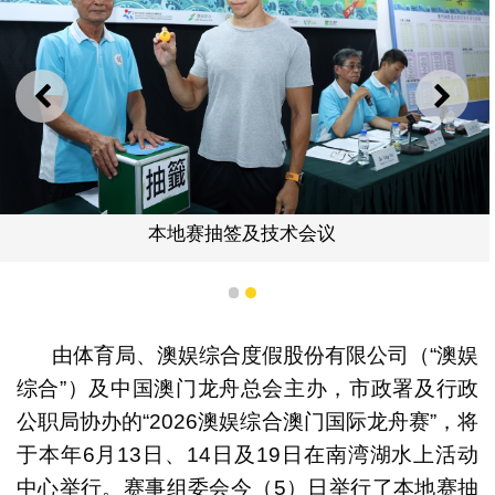
上一则
下一
本地赛抽签及技术会议
1
2
由体育局、澳娱综合度假股份有限公司（“澳娱
综合”）及中国澳门龙舟总会主办，市政署及行政
公职局协办的“2026澳娱综合澳门国际龙舟赛”，将
于本年6月13日、14日及19日在南湾湖水上活动
中心举行。赛事组委会今（5）日举行了本地赛抽