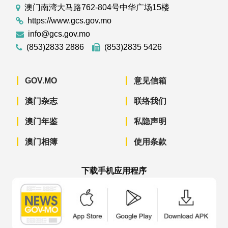
澳门南湾大马路762-804号中华广场15楼
https://www.gcs.gov.mo
info@gcs.gov.mo
(853)2833 2886
(853)2835 5426
GOV.MO
意见信箱
澳门杂志
联络我们
澳门年鉴
私隐声明
澳门相簿
使用条款
下载手机应用程序
澳门政府新闻 APP - App Store 下载
澳门政府新闻 APP - Googl
澳门政府新闻 