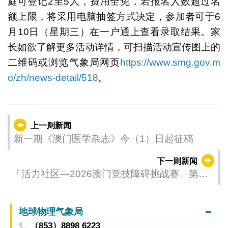
庭可登记2至5人，费用全免，若报名人数超过名
额上限，将采用电脑抽签方式决定，参加者可于6
月10日（星期三）在一户通上查看录取结果。家
长如欲了解更多活动详情，可扫描活动宣传图上的
二维码或浏览气象局网页
https://www.smg.gov.m
o/zh/news-detail/518
。
上一则新闻
新一期《澳门医学杂志》今（1）日起征稿
下一则新闻
「活力社区—2026澳门竞技障碍挑战赛」第一
回合圆满举行
地球物理气象局
（853）8898 6223