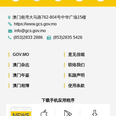
澳门南湾大马路762-804号中华广场15楼
https://www.gcs.gov.mo
info@gcs.gov.mo
(853)2833 2886
(853)2835 5426
GOV.MO
意见信箱
澳门杂志
联络我们
澳门年鉴
私隐声明
澳门相簿
使用条款
下载手机应用程序
澳门政府新闻 APP - App Store 下载
澳门政府新闻 APP - Googl
澳门政府新闻 