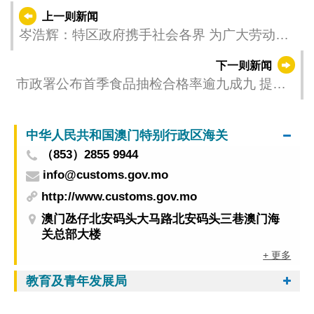
上一则新闻
岑浩辉：特区政府携手社会各界 为广大劳动者
干事创业创造良好条件
下一则新闻
市政署公布首季食品抽检合格率逾九成九 提醒
业界做好五一假期食安管理
中华人民共和国澳门特别行政区海关
（853）2855 9944
info@customs.gov.mo
http://www.customs.gov.mo
澳门氹仔北安码头大马路北安码头三巷澳门海
关总部大楼
+ 更多
教育及青年发展局