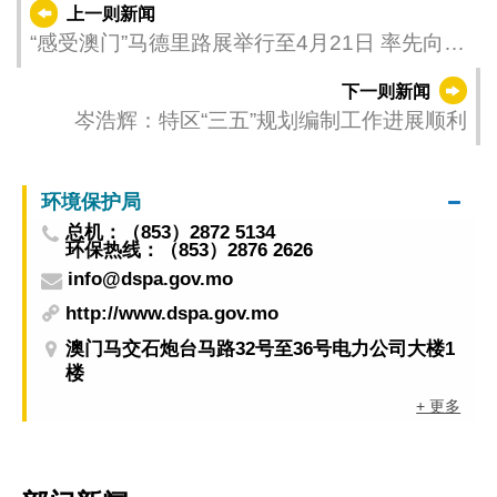
上一则新闻
“感受澳门”马德里路展举行至4月21日 率先向西
班牙媒体推广“中国味道‧澳门美食”
下一则新闻
岑浩辉：特区“三五”规划编制工作进展顺利
环境保护局
总机：（853）2872 5134
环保热线：（853）2876 2626
info@dspa.gov.mo
http://www.dspa.gov.mo
澳门马交石炮台马路32号至36号电力公司大楼1
楼
+ 更多