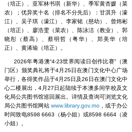
（培正）、亚军林书琪（新华）、季军黄杏媛（菜
农）；优异奖十名（排名不分先后）：甘淇升（濠
江）、吴子琪（濠江）、李家铭（慈幼）、曾炜彬
（培正）、廖浩雯（菜农）、陈泳洁（教业）、郭
晓彤（蔡高）、蔡明哲（粤华）、郑美华（培
正）、黄浠瑜（培正）。
2026年粤港澳“4‧23世界阅读日创作比赛”（澳
门区）颁奖典礼将于4月25日在澳门文化中心广场
举行，各得奖作品于4月25日及26日在澳门文化中
心二楼展出，4月27日起陆续于本澳多间学校及文
化局公共图书馆巡回展出。详情及查询可浏览文化
局公共图书馆网站
www.library.gov.mo
，或于办公
时间致电8598 6663（杨小姐）或8598 6664（凌
小姐）。