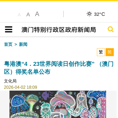
A
C
A
32°
A
搜寻
目录
首页
新闻
繁
简
粤港澳“4．23世界阅读日创作比赛” （澳门
区）得奖名单公布
文化局
2026-04-02 18:09