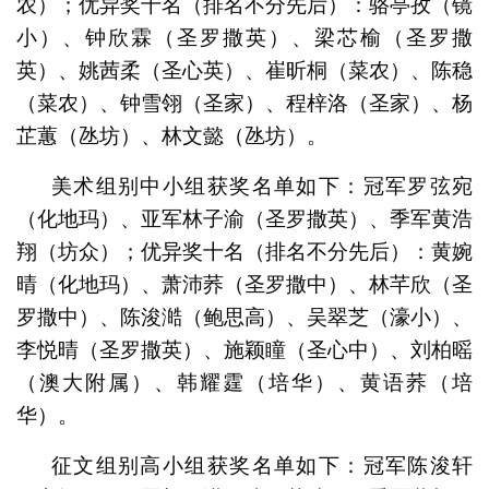
农）；优异奖十名（排名不分先后）：骆亭孜（镜
小）、钟欣霖（圣罗撒英）、梁芯榆（圣罗撒
英）、姚茜柔（圣心英）、崔昕桐（菜农）、陈稳
（菜农）、钟雪翎（圣家）、程梓洛（圣家）、杨
芷蕙（氹坊）、林文懿（氹坊）。
美术组别中小组获奖名单如下：冠军罗弦宛
（化地玛）、亚军林子渝（圣罗撒英）、季军黄浩
翔（坊众）；优异奖十名（排名不分先后）：黄婉
晴（化地玛）、萧沛荞（圣罗撒中）、林芊欣（圣
罗撒中）、陈浚澔（鲍思高）、吴翠芝（濠小）、
李悦晴（圣罗撒英）、施颖瞳（圣心中）、刘柏暚
（澳大附属）、韩耀霆（培华）、黄语荞（培
华）。
征文组别高小组获奖名单如下：冠军陈浚轩