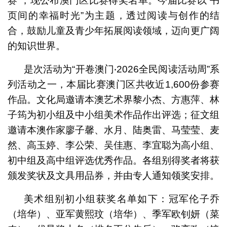
赛”，现公布澳门区比赛得奖名单。今届比赛以“书
页间的幸福时光”为主题，透过阅读与创作的结
合，鼓励儿童及青少年拓展阅读领域，迈向更广阔
的知识世界。
是次活动为“开卷澳门‧2026全民阅读活动周”系
列活动之一，本届比赛澳门区共收近1,600份参赛
作品。文化局邀请本澳艺术界黎小杰、方惠萍、林
子筠为初小组及中小组美术作品作出评选；征文组
邀请本澳作家廖子馨、水月、陆奥雷、马莹莹、麦
然、高玉婷、李公荣、吴佳惠、李宜聪为高小组、
初中组及高中组评选优秀作品。各组别得奖者将获
颁发奖状及文具用品券，并由专人通知领奖安排。
美术组别初小组获奖名单如下：冠军伦子乔
（培华）、亚军黄熙玟（培华）、季军欧钊妍（菜