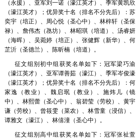
（永援）、亚军刘一诺（濠江英才）、季军黄凯欣
（濠江英才）；优异奖十名（排名不分先后）：苏
奕宇（培正）、周心悦（圣心中）、林梓轩（圣保
禄）、詹伟杰（氹坊）、林昭琪（培道）、汤睿妍
（海晖）、吴菀婷（培正）、张健辉（新华）、何
芷沂（圣德兰）、陈昕楠（培道）。
征文组别初中组获奖名单如下：冠军梁巧渝
（濠江英才）、亚军谭善茹（濠江）、季军岑俊濠
（濠江英才）；优异奖十名（排名不分先后）：何
家逸（教业）、魏启珉（教业）、施炜儿（镜
中）、林熙蕾（圣心中）、翁碧莹（劳校）、黄宇
谦（劳校）、曾筱雯（菜农）、林雪童（浸信）、
谭雅文（濠江）、林僖潼（圣心中）。
征文组别高中组获奖名单如下：冠军张祉萱