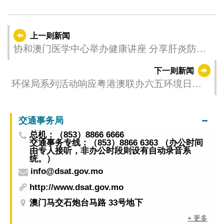
上一则新闻
协和澳门医学中心举办健康讲座 分享肝炎防治
及呼吸道感染资讯
下一则新闻
环保局系列活动响应粤港澳联办六五环境日国
家主场活动 推儿童绘画比赛倡实践减碳
交通事务局
总机：（853）8866 6666
交通事务专线：（853）8866 6363 （办公时间
由专人接听，非办公时段则设有自动录音系
统。）
info@dsat.gov.mo
http://www.dsat.gov.mo
澳门马交石炮台马路 33号地下
+ 更多