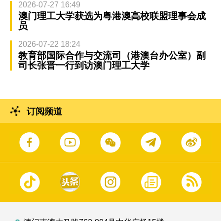
2026-07-27 16:49
澳门理工大学获选为粤港澳高校联盟理事会成
员
2026-07-22 18:24
教育部国际合作与交流司（港澳台办公室）副
司长张晋一行到访澳门理工大学
订阅频道