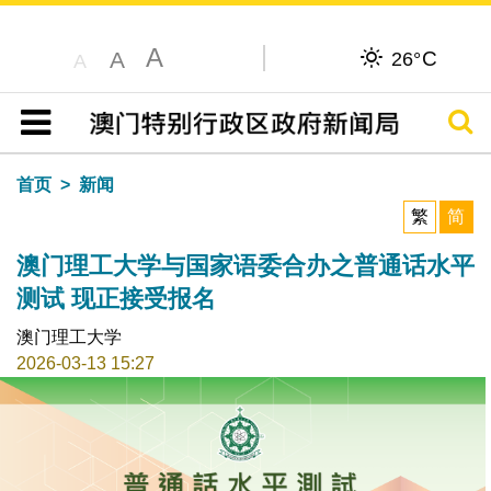
A
C
A
26°
A
搜寻
目录
首页
新闻
繁
简
澳门理工大学与国家语委合办之普通话水平
测试 现正接受报名
澳门理工大学
2026-03-13 15:27