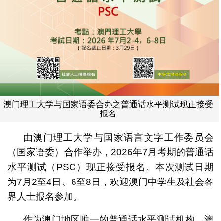
澳门理工大学与国家语委合办之普通话水平测试现正接受
报名
由澳门理工大学与国家语言文字工作委员会
（国家语委）合作举办，2026年7月考期的普通话
水平测试（PSC）现正接受报名。本次测试日期
为7月2至4日、6至8日，欢迎澳门中学生及社会各
界人士报名参加。
作为澳门地区唯一的普通话水平测试机构，澳