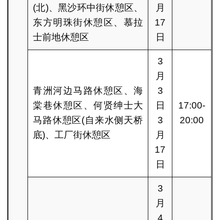
(北)、黑沙环中街休憩区、
月
东方明珠街休憩区、慕拉
17
士前地休憩区
日
3
月
青洲河边马路休憩区、海
3
棠巷休憩区、何贤绅士大
日
17:00-
马路休憩区(自来水侧天桥
3
20:00
底)、工厂街休憩区
月
17
日
3
月
4