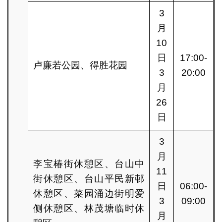
3
月
10
日
17:00-
卢廉若公园、得胜花园
3
20:00
月
26
日
3
月
李宝椿街休憩区、台山中
11
街休憩区、台山平民新邨
日
06:00-
休憩区、菜园涌边街明爱
3
09:00
侧休憩区、林茂塘临时休
月