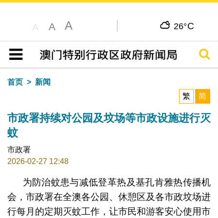
A
C
A
26°
A
搜寻
目录
首页
新闻
繁
简
市政署持续对公园及坟场等市政设施进行灭
蚊
市政署
2026-02-27 12:48
为防治蚊患与减低登革热及基孔肯雅热传播机
会，市政署在全澳各公园、休憩区及各市政坟场进
行每月的定期灭蚊工作，让市民和游客安心使用市