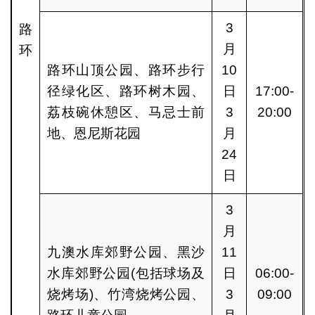
3
路
月
环
路环山顶公园、路环步行
10
径绿化区、路环树木园、
日
17:00-
荔枝碗休憩区、马忌士前
3
20:00
地、恩尼斯花园
月
24
日
3
月
九澳水库郊野公园、黑沙
11
水库郊野公园(包括球场及
日
06:00-
烧烤场)、竹湾烧烤公园、
3
09:00