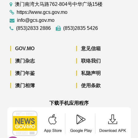
澳门南湾大马路762-804号中华广场15楼
https://www.gcs.gov.mo
info@gcs.gov.mo
(853)2833 2886
(853)2835 5426
GOV.MO
意见信箱
澳门杂志
联络我们
澳门年鉴
私隐声明
澳门相簿
使用条款
下载手机应用程序
澳门政府新闻 APP - App Store 下载
澳门政府新闻 APP - Googl
澳门政府新闻 