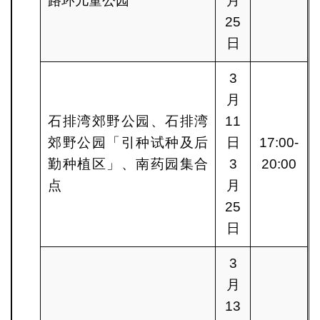
路环儿童公园
月
25
日
3
月
石排湾郊野公园、石排湾
11
郊野公园「引种试种及后
日
17:00-
勤种植区」、南药园集合
3
20:00
点
月
25
日
3
月
13