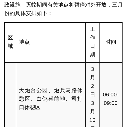
政设施。灭蚊期间有关地点将暂停对外开放，三月
份的具体安排如下：
工
区
作
地点
时间
域
日
期
3
月
2
大炮台公园、炮兵马路休
日
06:00-
憩区、白鸽巢前地、司打
3
09:00
口休憩区
月
16