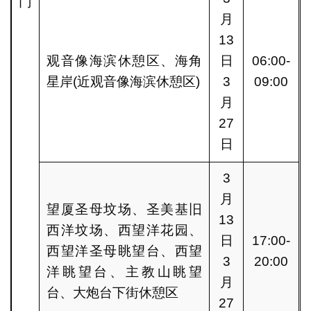
门
月
13
观音像海滨休憩区、海角
日
06:00-
星岸(近观音像海滨休憩区)
3
09:00
月
27
日
3
月
望厦圣母坟场、圣美基旧
13
西洋坟场、西望洋花园、
日
17:00-
西望洋圣母眺望台、西望
3
20:00
洋眺望台、主教山眺望
月
台、大炮台下街休憩区
27