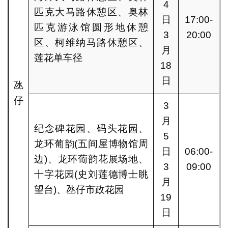
4
匹克大马路休憩区、奥林
日
17:00-
匹克游泳馆圆形地休憩
3
20:00
区、柯维纳马路休憩区、
月
莲花单车径
18
日
氹
仔
3
月
纪念碑花园、码头花园、
5
龙环葡韵(五间屋博物馆周
日
06:00-
边)、龙环葡韵花展场地、
3
09:00
十字花园(史刘莲德博士眺
月
望台)、氹仔市政花园
19
日