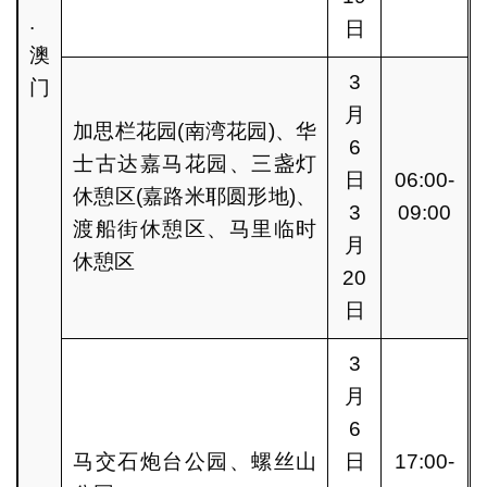
.
日
澳
3
门
月
加思栏花园(南湾花园)、华
6
士古达嘉马花园、三盏灯
日
06:00-
休憩区(嘉路米耶圆形地)、
3
09:00
渡船街休憩区、马里临时
月
休憩区
20
日
3
月
6
马交石炮台公园、螺丝山
日
17:00-