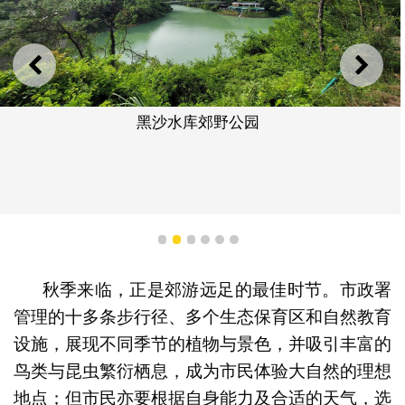
上一则
下一
黑沙水库郊野公园
1
2
3
4
5
6
秋季来临，正是郊游远足的最佳时节。市政署
管理的十多条步行径、多个生态保育区和自然教育
设施，展现不同季节的植物与景色，并吸引丰富的
鸟类与昆虫繁衍栖息，成为市民体验大自然的理想
地点；但市民亦要根据自身能力及合适的天气，选