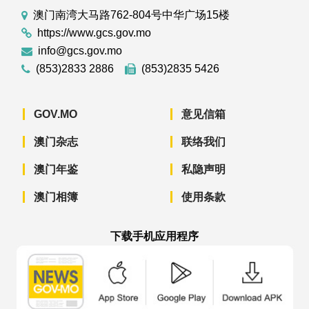
澳门南湾大马路762-804号中华广场15楼
https://www.gcs.gov.mo
info@gcs.gov.mo
(853)2833 2886
(853)2835 5426
GOV.MO
意见信箱
澳门杂志
联络我们
澳门年鉴
私隐声明
澳门相簿
使用条款
下载手机应用程序
澳门政府新闻 APP - App Store 下载
澳门政府新闻 APP - Googl
澳门政府新闻 