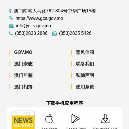
澳门南湾大马路762-804号中华广场15楼
https://www.gcs.gov.mo
info@gcs.gov.mo
(853)2833 2886
(853)2835 5426
GOV.MO
意见信箱
澳门杂志
联络我们
澳门年鉴
私隐声明
澳门相簿
使用条款
下载手机应用程序
澳门政府新闻 APP - App Store 下载
澳门政府新闻 APP - Googl
澳门政府新闻 