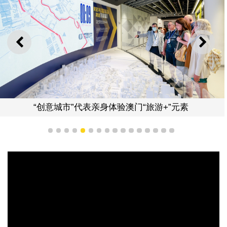
上一则
下一
“创意城市”代表亲身体验澳门“旅游+”元素
1
2
3
4
5
6
7
8
9
10
11
12
13
14
15
16