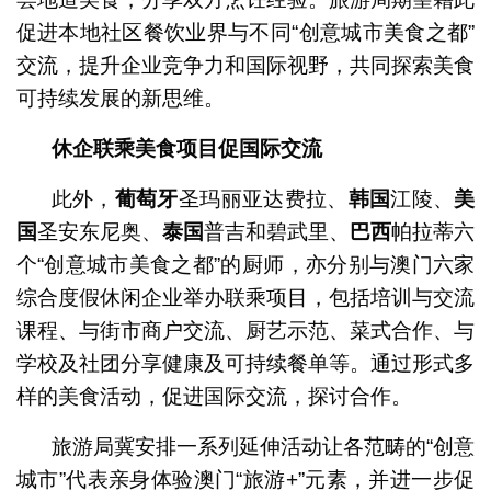
促进本地社区餐饮业界与不同“创意城市美食之都”
交流，提升企业竞争力和国际视野，共同探索美食
可持续发展的新思维。
休企联乘美食项目促国际交流
此外，
葡萄牙
圣玛丽亚达费拉、
韩国
江陵、
美
国
圣安东尼奥、
泰国
普吉和碧武里、
巴西
帕拉蒂六
个“创意城市美食之都”的厨师，亦分别与澳门六家
综合度假休闲企业举办联乘项目，包括培训与交流
课程、与街市商户交流、厨艺示范、菜式合作、与
学校及社团分享健康及可持续餐单等。通过形式多
样的美食活动，促进国际交流，探讨合作。
旅游局冀安排一系列延伸活动让各范畴的“创意
城市”代表亲身体验澳门“旅游+”元素，并进一步促