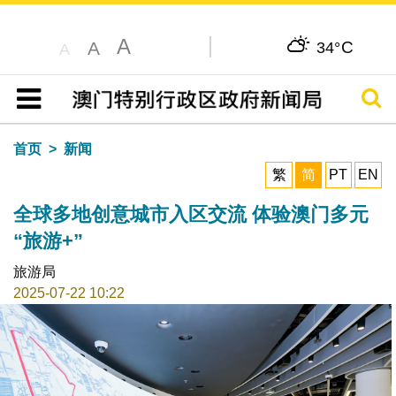
A
C
A
34°
A
搜寻
目录
首页
新闻
繁
简
PT
EN
全球多地创意城市入区交流 体验澳门多元
“旅游+”
旅游局
2025-07-22 10:22