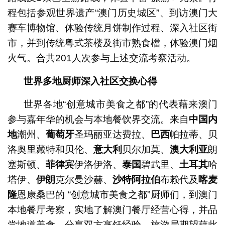
程包括参观世界遗产“澳门历史城区”、到访澳门大
赛车博物馆、体验传统月饼制作过程、深入社区街
市，并到传统粤式茶楼及街市熟食檔，体验澳门烟
火气。合共201人次参与上述交流考察活动。
世界多地厨师深入社区交换心得
世界各地“创意城市美食之都”的代表藉来澳门
参与嘉年华的机会与本地餐饮界交流。来自
中国内
地
潮州、
葡萄牙
圣玛丽亚达费拉、
巴西
帕拉蒂、贝
洛奥里藏特和贝伦、
意大利
贝尔加莫、
澳大利亚
朗
塞斯顿、
菲律宾
伊洛伊洛、
泰国
碧武里、
土耳其
哈
塔伊、
伊朗
克尔曼沙赫、
沙特阿拉伯
布赖代及
喀麦
隆
恩康桑巴的 “创意城市美食之都”厨师们，到澳门
本地餐厅考察，实地了解澳门餐厅经营心得，并品
尝地道美食，分享双方烹饪经验。旅游局期望藉此